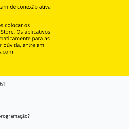
tam de conexão ativa
s colocar os
 Store. Os aplicativos
maticamente para as
er dúvida, entre em
s.com
is?
 programação?