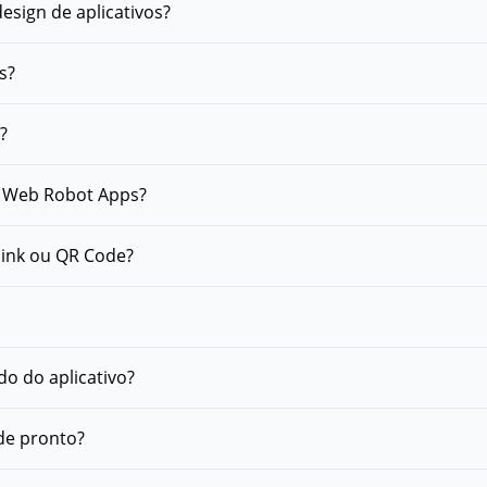
esign de aplicativos?
s?
?
a Web Robot Apps?
link ou QR Code?
do do aplicativo?
 de pronto?