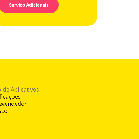
Serviço Adicionais
 de Aplicativos
ficações
evendedor
sco