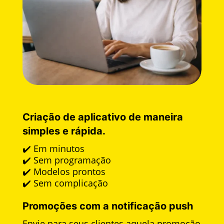
Criação de aplicativo de maneira
simples e rápida.
✔️ Em minutos
✔️ Sem programação
✔️ Modelos prontos
✔️ Sem complicação
Promoções com a notificação push
Envie para seus clientes aquela promoção